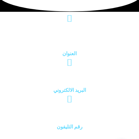
الرياض - حي الياسمين - تقاطع ابوبكر الصديق
مع انس ابن مالك
العنوان
hololwater@gmail.com
البريد الالكتروني
0506512554
رقم التليفون
الصفحة الرئيسية
عن الشركه
تواصل معنا